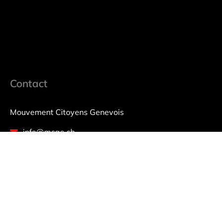
Contact
Mouvement Citoyens Genevois
info@mcge.ch
+41(0) 22 796 17 73
CP 155, 1211 Genève 13
IBAN : CH16 0900 0000 1719 6320 4
CCP 17-196320-4