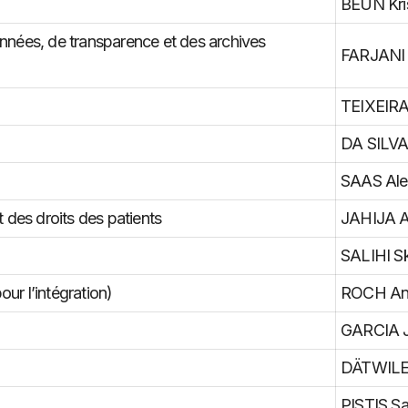
BEUN Kris
nnées, de transparence et des archives
FARJANI
TEIXEIRA
DA SILVA
SAAS Ale
 des droits des patients
JAHIJA A
SALIHI S
our l’intégration)
ROCH A
GARCIA J
DÄTWILE
PISTIS S