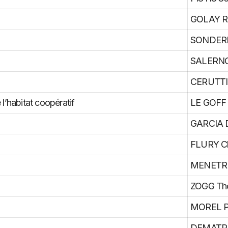
GOLAY R
SONDERE
SALERNO
CERUTTI 
l’habitat coopératif
LE GOFF g
GARCIA 
FLURY Ch
MENETRE
ZOGG Th
MOREL Ph
DEMATRA