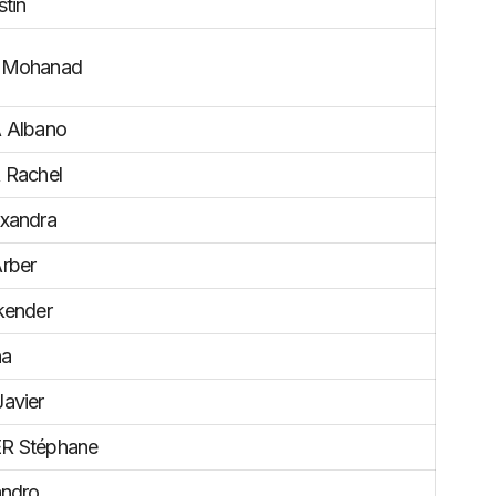
tin
 Mohanad
 Albano
 Rachel
xandra
rber
kender
na
avier
R Stéphane
andro