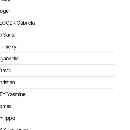
oger
GGER Gabriela
 Santa
Thierry
abrielle
David
ristian
Y Yasmine
omas
ilippe
Z Laurence