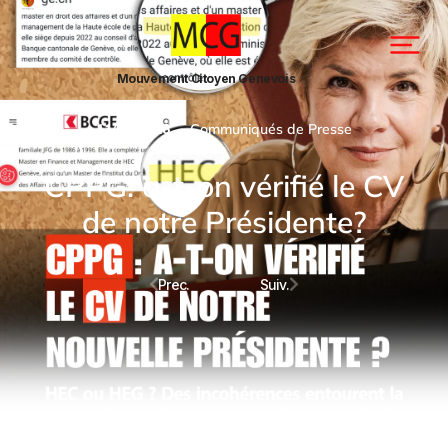
Mouvement Citoyen Genevois
11/06/2026
Communiqués de Presse
CPPG: a-t-on vérifié le CV
de notre Présidente?
Prec.
Suiv.