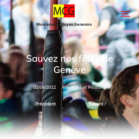
Mouvement Citoyen Genevois
Sauvez nos fêtes de
Genève
02/06/2022
Initiatives et Pétitions
Précédent
Suivant