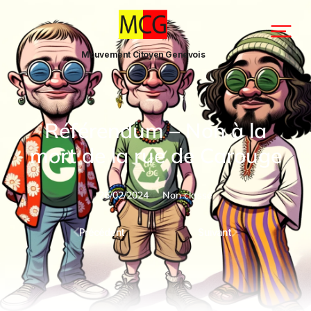
Mouvement Citoyen Genevois
Référendum – Non à la
mort de la rue de Carouge
26/02/2024
Non classé
Précédent
Suivant