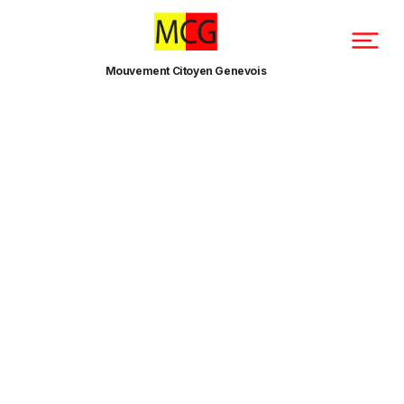
Mouvement Citoyen Genevois
03/04/2023
Communiqués de Presse
SUPERBE VICTOIRE POUR
LE MCG
Prec.
Suiv.